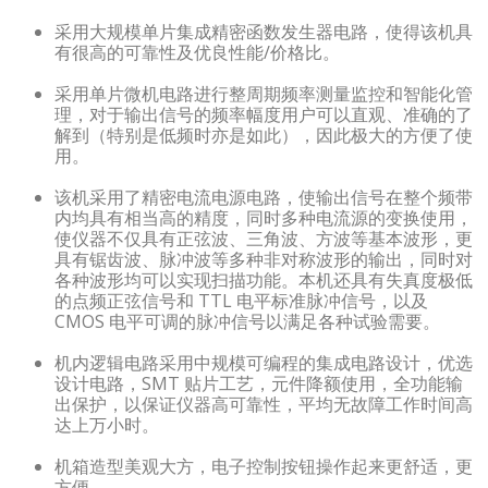
采用大规模单片集成精密函数发生器电路，使得该机具
有很高的可靠性及优良性能/价格比。
采用单片微机电路进行整周期频率测量监控和智能化管
理，对于输出信号的频率幅度用户可以直观、准确的了
解到（特别是低频时亦是如此），因此极大的方便了使
用。
该机采用了精密电流电源电路，使输出信号在整个频带
内均具有相当高的精度，同时多种电流源的变换使用，
使仪器不仅具有正弦波、三角波、方波等基本波形，更
具有锯齿波、脉冲波等多种非对称波形的输出，同时对
各种波形均可以实现扫描功能。本机还具有失真度极低
的点频正弦信号和 TTL 电平标准脉冲信号，以及
CMOS 电平可调的脉冲信号以满足各种试验需要。
机内逻辑电路采用中规模可编程的集成电路设计，优选
设计电路，SMT 贴片工艺，元件降额使用，全功能输
出保护，以保证仪器高可靠性，平均无故障工作时间高
达上万小时。
机箱造型美观大方，电子控制按钮操作起来更舒适，更
方便。