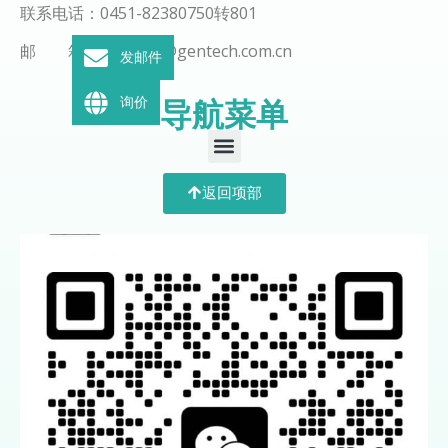
联系电话：0451-82380750转801
邮 箱：wangmy@gentech.com.cn
发邮件
导航菜单
询价
返回项部